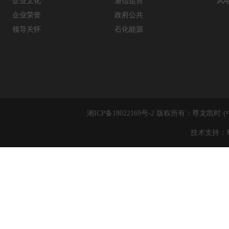
企业文化
通信运营
风
企业荣誉
政府公共
领导关怀
石化能源
湘ICP备18022169号-2 版权所有：尊
技术支持：