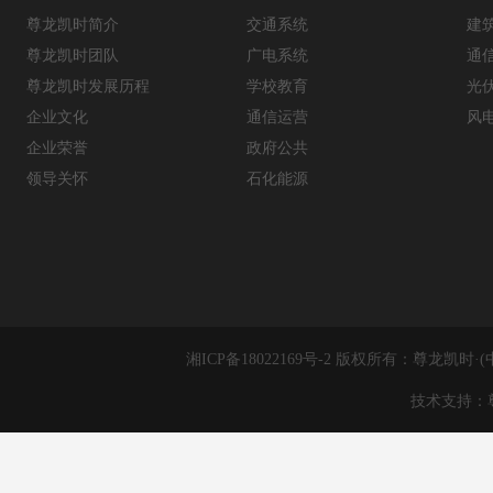
尊龙凯时简介
交通系统
建
尊龙凯时团队
广电系统
通
尊龙凯时发展历程
学校教育
光
企业文化
通信运营
风
企业荣誉
政府公共
领导关怀
石化能源
湘ICP备18022169号-2 版权所有：尊
技术支持：