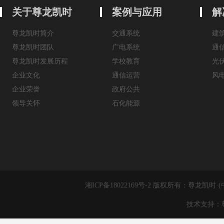
关于尊龙凯时
案例与应用
解
尊龙凯时简介
交通系统
建
尊龙凯时团队
广电系统
通
尊龙凯时发展历程
学校教育
光
企业文化
通信运营
风
企业荣誉
政府公共
领导关怀
石化能源
湘ICP备18022169号-2 版权所有：尊
技术支持：