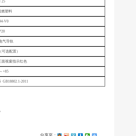
＜25
阻燃塑料
94-V0
P20
m电气导轨
（可选配置）
正面视窗指示红色
0～+85
5 GB18802.1-2011
。
分享至：