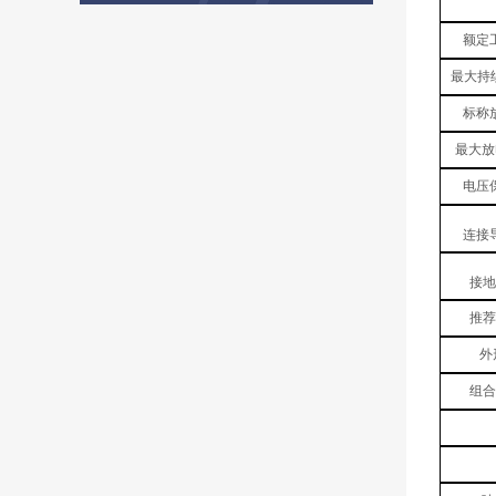
额定
最大持
标称放
最大放
电压
连接
接地
推荐
外
组合