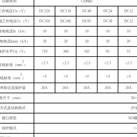
试验类别
T2(Ⅱ级)
工作电压Un（V）
DC220
DC110
DC48
DC24
DC12
续工作电压Uc（V）
DC350
DC180
DC85
DC38
DC22
电电流In（kA）
10
10
10
10
10
电电流Imax（kA）
20
20
20
20
20
保护水平Up（V）
710
360
165
93
53
2
≥2.5
≥2.5
≥2.5
≥2.5
≥2.5
导线标准（mm
）
2
≥4
≥4
≥4
≥4
≥4
线标准（mm
）
串联过流保护器
20A
20A
20A
20A
20A
形尺寸（mm
）
36
×
方式及结构形式
2P
接口类型
M5
保护模式
+/