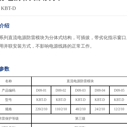
KBT-D
介绍
-D系列直流电源防雷模块为分体式结构，可插拔，带劣化指示窗口
用并联安装方式，不影响电源线路的正常工作。
参数
名称
直流电源防雷模块
产品编码
D09-01
D09-02
D09-03
D09-04
D09-05
型号
KBT-D
KBT-D
KBT-D
KBT-D
KBT-D
规格
220/2/10
110/2/10
48/2/10
24/2/10
12/2/10
防雷保护等级
第三级