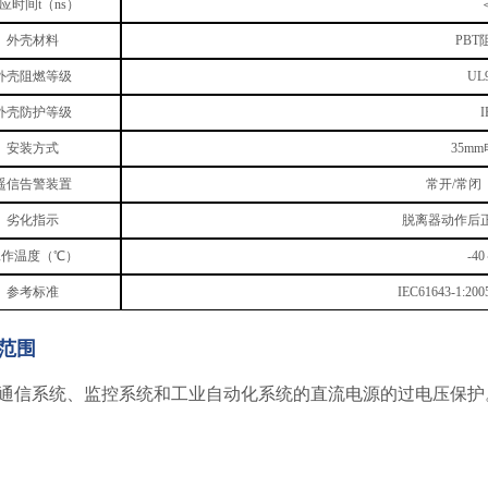
应时间t（ns）
外壳材料
PBT
外壳阻燃等级
UL
外壳防护等级
I
安装方式
35m
遥信告警装置
常开/常闭
劣化指示
脱离器动作后
工作温度（℃）
-4
参考标准
IEC61643-1:200
范围
通信系统、监控系统和工业自动化系统的直流电源的过电压保护