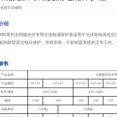
BT-D480
介绍
-D480系列太阳能光伏专用交流电涌保护器适用于光伏发电系统
处的防雷及过电压保护，并联安装，不影响原系统的正常工作。
参数
产品名称
太阳能光伏专
产品编码
D15-01
D15-02
D15-03
D15-04
D15-05
型号/规格
KBT-D480
KBT-D480
规格
3/100
3/80
3/60
3/40
3/20
试验类别
T1(Ⅰ级)
T2(Ⅱ级)