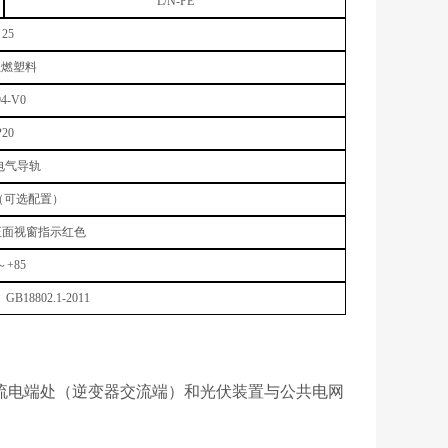
L/N-PE
25
阻燃塑料
4-V0
P20
m电气导轨
（可选配置）
正面视窗指示红色
～+85
5 GB18802.1-2011
交流电端处（逆变器交流端）和光伏装置与公共电网