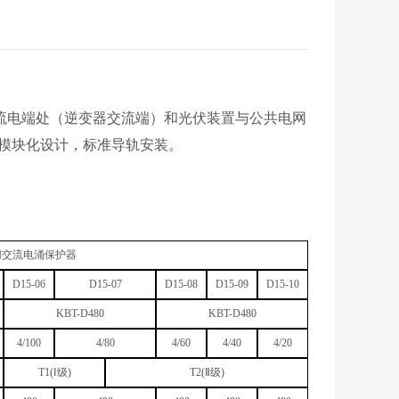
交流电端处（逆变器交流端）和光伏装置与公共电网
模块化设计，标准导轨安装。
用交流电涌保护器
D15-06
D15-07
D15-08
D15-09
D15-10
KBT-D480
KBT-D480
4/100
4/80
4/60
4/40
4/20
T1(Ⅰ级)
T2(Ⅱ级)