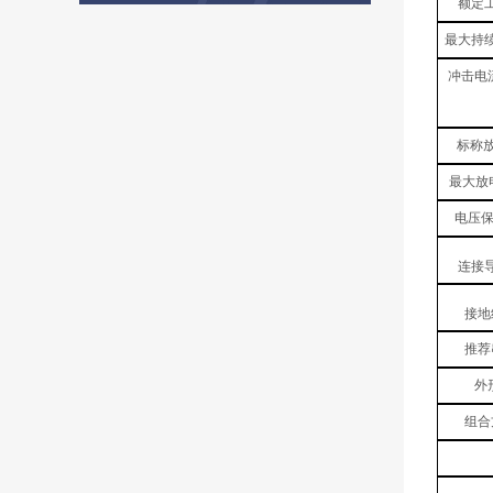
额定
最大持续
冲击电流（
标称放
最大放电
电压保
连接
接地
推荐
外
组合