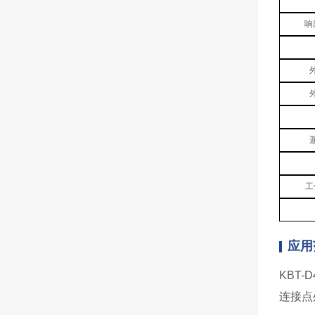
响
工
应用
KBT
连接点