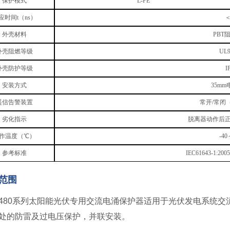
保护模式
L-PE
应时间t（ns）
＜
外壳材料
PBT
外壳阻燃等级
UL9
外壳防护等级
I
安装方式
35m
遥信告警装置
常开/常闭
劣化指示
脱离器动作后
作温度（℃）
-40
参考标准
IEC61643-1:200
范围
-D480系列太阳能光伏专用交流电涌保护器适用于光伏发电系统
处的防雷及过电压保护，并联安装。