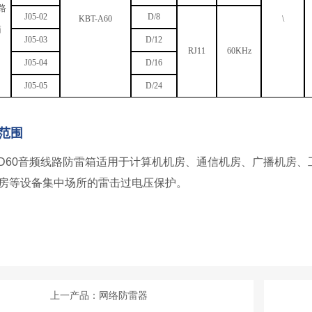
路
J05-02
D/8
KBT-A60
\
箱
J05-0
3
D/
12
RJ11
60KHz
J05-0
4
D/
16
J05-0
5
D/
24
范围
-AD60音频线路防雷箱适用于计算机机房、通信机房、广播机房
房等设备集中场所的雷击过电压保护。
上一产品：网络防雷器