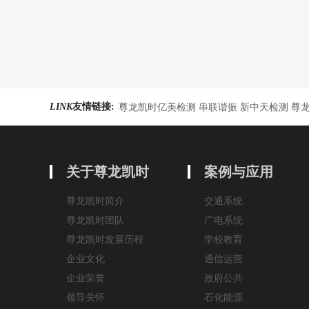
LINK
友情链接:
尊龙凯时亿美检测 串联谐振 新中天检测 尊
关于尊龙凯时
案例与应用
尊龙凯时简介
交通系统
尊龙凯时团队
广电系统
尊龙凯时发展历程
学校教育
企业文化
通信运营
企业荣誉
政府公共
领导关怀
石化能源