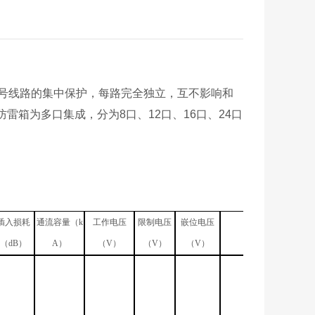
路信号线路的集中保护，每路完全独立，互不影响和
防雷箱
为多口集成，分为8口、12口、16口、24口
插入损耗
通流容量（k
工作电压
限制电压
嵌位电压
保护对象
（dB）
A）
（V）
（V）
（V）