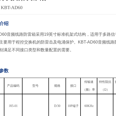
BT-AD60
介绍
-AD60音频线路防雷箱采用19英寸标准机架式结构，适用于多
主要用于程控交换机的防雷击及电涌保护。
KBT-AD60
音频线路
别满足不同接口类型和数量配置的需要。
参数
传输速
特性阻抗
产品编码
型号
规格
接口
（频）率
（Ω）
J05-01
D/30
10P端子
60KHz